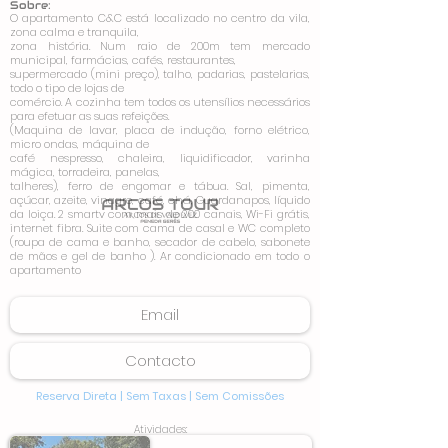
Sobre:
O apartamento C&C está localizado no centro da vila,
zona calma e tranquila,
zona história. Num raio de 200m tem mercado
municipal, farmácias, cafés, restaurantes,
supermercado (mini preço), talho, padarias, pastelarias,
todo o tipo de lojas de
comércio. A cozinha tem todos os utensílios necessários
para efetuar as suas refeições.
(Maquina de lavar, placa de indução, forno elétrico,
micro ondas, máquina de
café nespresso, chaleira, liquidificador, varinha
mágica, torradeira, panelas,
talheres), ferro de engomar e tábua. Sal, pimenta,
açúcar, azeite, vinagre, café, chá, Guardanapos, líquido
da loiça. 2 smartv com mais de 200 canais, Wi-Fi grátis,
internet fibra. Suite com cama de casal e WC completo
(roupa de cama e banho, secador de cabelo, sabonete
de mãos e gel de banho ). Ar condicionado em todo o
apartamento
Email
Contacto
Reserva Direta | Sem Taxas |
Sem Comissões
Atividades: