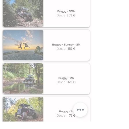
Buggy • 3.5h
Desde
239
€
Buggy • Sunset • 2h
Desde
159
€
Buggy • 2h
Desde
129
€
Buggy • 1h
Desde
79
€