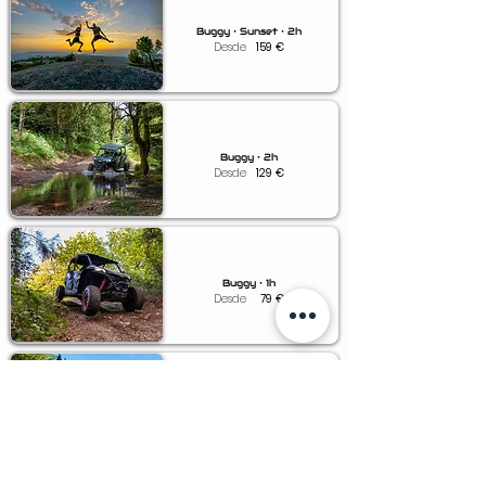
Buggy • Sunset • 2h
Desde
159
€
Buggy • 2h
Desde
129
€
Buggy • 1h
Desde
79
€
Buggy • 0.5h
Desde
49
€