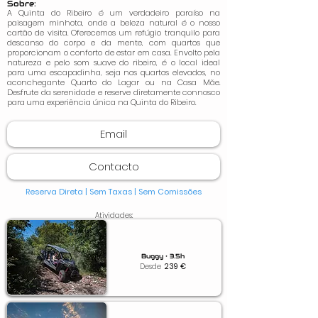
Sobre:
A Quinta do Ribeiro é um verdadeiro paraíso na
paisagem minhota, onde a beleza natural é o nosso
cartão de visita. Oferecemos um refúgio tranquilo para
descanso do corpo e da mente, com quartos que
proporcionam o conforto de estar em casa. Envolto pela
natureza e pelo som suave do ribeiro, é o local ideal
para uma escapadinha, seja nos quartos elevados, no
aconchegante Quarto do Lagar ou na Casa Mãe.
Desfrute da serenidade e reserve diretamente connosco
para uma experiência única na Quinta do Ribeiro.
Email
Contacto
Reserva Direta | Sem Taxas |
Sem Comissões
Atividades:
Buggy • 3.5h
Desde
239
€