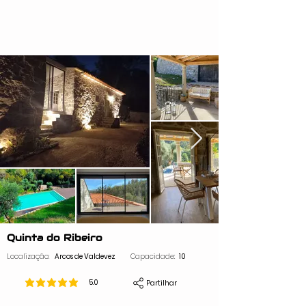
Quinta do Ribeiro
Localização:
Arcos de Valdevez
Capacidade:
10
5.0
Partilhar
classificação média é 5 de 5