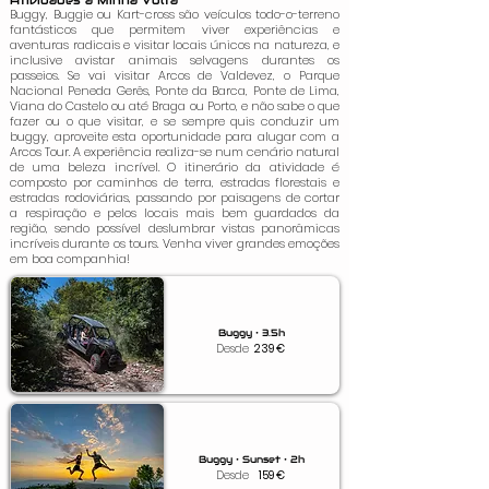
Atividades à Minha Volta
Buggy, Buggie ou Kart-cross são veículos todo-o-terreno
fantásticos que permitem viver experiências e
aventuras radicais e visitar locais únicos na natureza, e
inclusive avistar animais selvagens durantes os
passeios. Se vai visitar Arcos de Valdevez, o Parque
Nacional Peneda Gerês, Ponte da Barca, Ponte de Lima,
Viana do Castelo ou até Braga ou Porto, e não sabe o que
fazer ou o que visitar, e se sempre quis conduzir um
buggy, aproveite esta oportunidade para alugar com a
Arcos Tour. A experiência realiza-se num cenário natural
de uma beleza incrível. O itinerário da atividade é
composto por caminhos de terra, estradas florestais e
estradas rodoviárias, passando por paisagens de cortar
a respiração e pelos locais mais bem guardados da
região, sendo possível deslumbrar vistas panorâmicas
incríveis durante os tours. Venha viver grandes emoções
em boa companhia!
Buggy • 3.5h
Desde
239
€
Buggy • Sunset • 2h
Desde
159
€