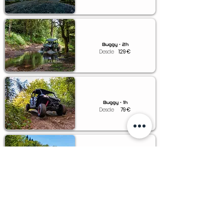
Buggy • 2h
Desde
129
€
Buggy • 1h
Desde
79
€
Buggy • 0.5h
Desde
49
€
Voucher • Buggy