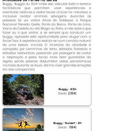
Atividades de Férias no Gerês
Buggy, Buggie ou Kart-cross são veículos todo-o-terreno
fantásticos que permitem viver experiências e
aventuras radicais e visitar locais únicos na natureza, e
inclusive avistar animais selvagens durantes os
passeios. Se vai visitar Arcos de Valdevez, o Parque
Nacional Peneda Gerês, Ponte da Barca, Ponte de Lima,
Viana do Castelo ou até Braga ou Porto, e não sabe o que
fazer ou o que visitar, e se sempre quis conduzir um
buggy, aproveite esta oportunidade para alugar com a
Arcos Tour. A experiência realiza-se num cenário natural
de uma beleza incrível. O itinerário da atividade é
composto por caminhos de terra, estradas florestais e
estradas rodoviárias, passando por paisagens de cortar
a respiração e pelos locais mais bem guardados da
região, sendo possível deslumbrar vistas panorâmicas
incríveis durante os tours. Venha viver grandes emoções
em boa companhia!
Buggy • 3.5h
Desde
239
€
Buggy • Sunset • 2h
Desde
159
€