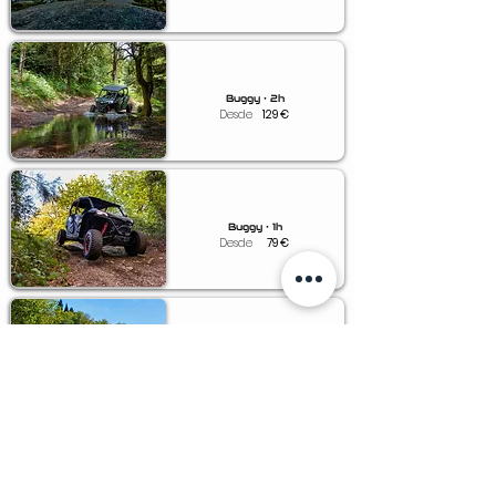
Buggy • 2h
Desde
129
€
Buggy • 1h
Desde
79
€
Buggy • 0.5h
Desde
49
€
Voucher • Buggy