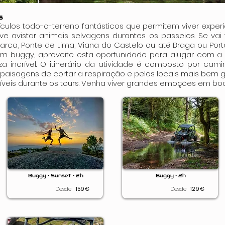
s
culos todo-o-terreno fantásticos que permitem viver experiê
ive avistar animais selvagens durantes os passeios. Se vai
arca, Ponte de Lima, Viana do Castelo ou até Braga ou Port
 um buggy, aproveite esta oportunidade para alugar com a A
 incrível. O itinerário da atividade é composto por caminh
 paisagens de cortar a respiração e pelos locais mais bem 
ríveis durante os tours. Venha viver grandes emoções em b
Buggy • Sunset • 2h
Buggy • 2h
Desde
159
€
Desde
129
€