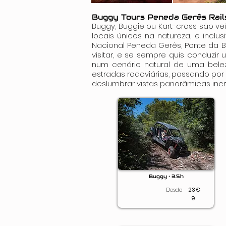
Buggy Tours Peneda Gerês Rail
Buggy, Buggie ou Kart-cross são veí
locais únicos na natureza, e inclus
Nacional Peneda Gerês, Ponte da B
visitar, e se sempre quis conduzir
num cenário natural de uma beleza
estradas rodoviárias, passando por
deslumbrar vistas panorâmicas inc
Buggy • 3.5h
Desde
23
€
9