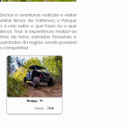
ncias e aventuras radicais e visitar
 visitar Arcos de Valdevez, o Parque
o, e não sabe o que fazer ou o que
rcos Tour. A experiência realiza-se
os de terra, estradas florestais e
guardados da região, sendo possível
oa companhia!
Buggy • 1h
Desde
79
€