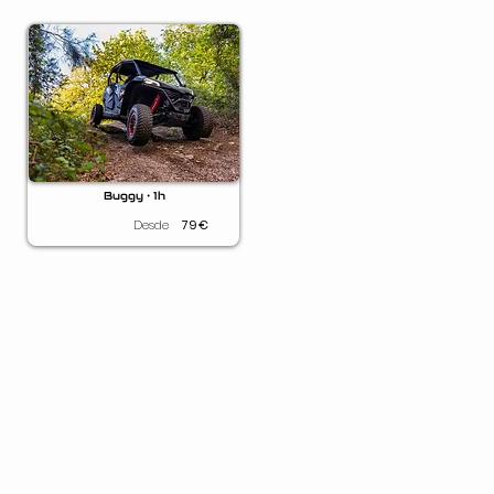
Buggy • 1h
Desde
79
€