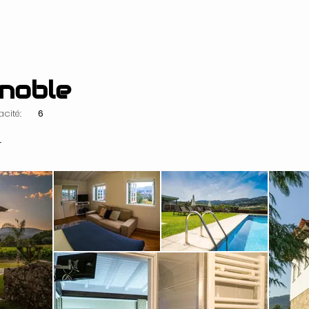
gnoble
cité:
6
r