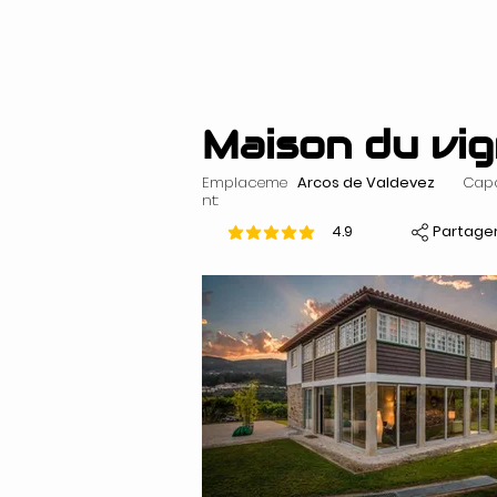
Maison du vi
Emplaceme
Arcos de Valdevez
Capa
nt:
Partage
4.9
la note moyenne est 4.9 sur 5