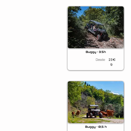
Buggy • 3.5h
Desde
23
€
9
Buggy • 0,5 h