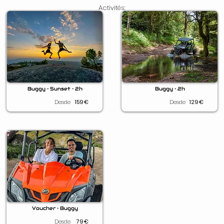
Activités:
Buggy • Sunset • 2h
Buggy • 2h
Desde
159
€
Desde
129
€
Voucher • Buggy
Desde
79
€