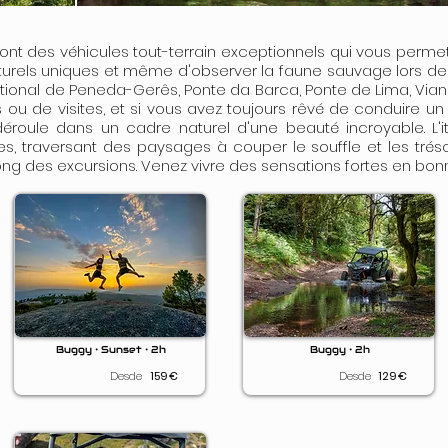
 sont des véhicules tout-terrain exceptionnels qui vous perm
urels uniques et même d'observer la faune sauvage lors de 
national de Peneda-Gerês, Ponte da Barca, Ponte de Lima, Vian
 ou de visites, et si vous avez toujours rêvé de conduire un
déroule dans un cadre naturel d'une beauté incroyable. L'i
s, traversant des paysages à couper le souffle et les trés
ng des excursions. Venez vivre des sensations fortes en bo
Buggy • Sunset • 2h
Buggy • 2h
Desde
159
€
Desde
129
€