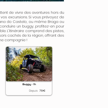
ttent de vivre des aventures hors du
vos excursions. Si vous prévoyez de
 Viana do Castelo, ou même Braga ou
e conduire un buggy, profitez-en pour
le. L'itinéraire comprend des pistes,
sors cachés de la région, offrant des
nne compagnie !
Buggy • 1h
Depuis
79
€