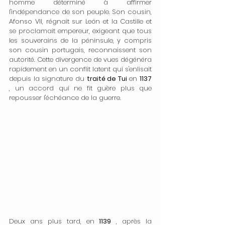
homme déterminé à affirmer 
l'indépendance de son peuple. Son cousin, 
Afonso VII, régnait sur León et la Castille et 
se proclamait empereur, exigeant que tous 
les souverains de la péninsule, y compris 
son cousin portugais, reconnaissent son 
autorité. Cette divergence de vues dégénéra 
rapidement en un conflit latent qui s'enlisait 
depuis la signature du 
traité de Tui
 en 
1137
, un accord qui ne fit guère plus que 
repousser l'échéance de la guerre.
Deux ans plus tard, en 
1139
 , après la 