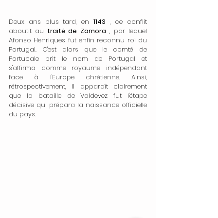
Deux ans plus tard, en 
1143
 , ce conflit 
aboutit au 
traité de Zamora
 , par lequel 
Afonso Henriques fut enfin reconnu roi du 
Portugal. C'est alors que le comté de 
Portucale prit le nom de Portugal et 
s'affirma comme royaume indépendant 
face à l'Europe chrétienne. Ainsi, 
rétrospectivement, il apparaît clairement 
que la bataille de Valdevez fut l'étape 
décisive qui prépara la naissance officielle 
du pays.