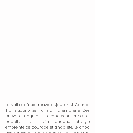
La vallée où se trouve aujourd'hui Campo 
Transladário se transforma en arène. Des 
chevaliers aguerris s'avancèrent, lances et 
boucliers en main, chaque charge 
empreinte de courage et d'habileté. Le choc 
des armes résonna dans les collines et la 