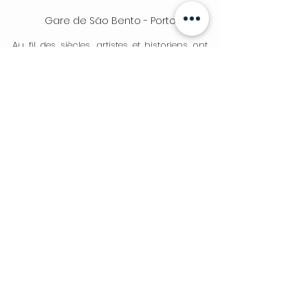
Gare de São Bento - Porto
Au fil des siècles, artistes et historiens ont 
fait revivre cet épisode. Sur les azulejos de 
la gare de São Bento à Porto, Jorge Colaço 
a immortalisé le tournoi. À Arcos de 
Valdevez, le sculpteur José Rodrigues a 
créé un imposant monument équestre 
célébrant le courage de ceux qui s'y sont 
battus. Et chaque année, au 
Paço de Giela
, la municipalité organise une 
reconstitution historique qui fait renaître le 
passé sous les yeux des spectateurs.