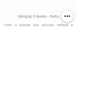
Estação S. Bento - Porto
Com o passar dos séculos, artistas e 
historiadores devolveram vida a este 
episódio. Nos azulejos da Estação de S. 
Bento, no Porto, Jorge Colaço eternizou o 
torneio. Em Arcos de Valdevez, o escultor 
José Rodrigues criou um monumento 
equestre imponente que celebra a 
coragem daqueles que ali combateram. E 
todos os anos, no 
Paço de Giela
, o 
Município realiza uma recriação histórica 
que faz o passado renascer diante de 
quem a assiste.