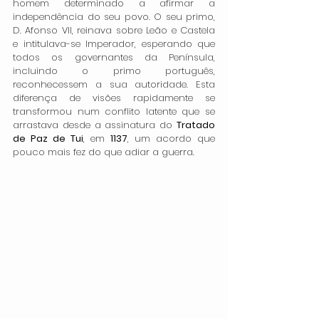
homem determinado a afirmar a 
independência do seu povo. O seu primo, 
D. Afonso VII, reinava sobre Leão e Castela 
e intitulava-se Imperador, esperando que 
todos os governantes da Península, 
incluindo o primo português, 
reconhecessem a sua autoridade. Esta 
diferença de visões rapidamente se 
transformou num conflito latente que se 
arrastava desde a assinatura do 
Tratado 
de Paz de Tui
, em 
1137
, um acordo que 
pouco mais fez do que adiar a guerra.