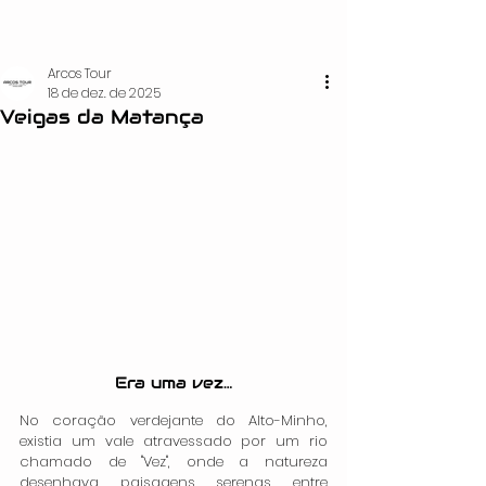
Arcos Tour
18 de dez. de 2025
Veigas da Matança
Era uma vez…
No coração verdejante do Alto-Minho, 
existia um vale atravessado por um rio 
chamado de "Vez", onde a natureza 
desenhava paisagens serenas entre 