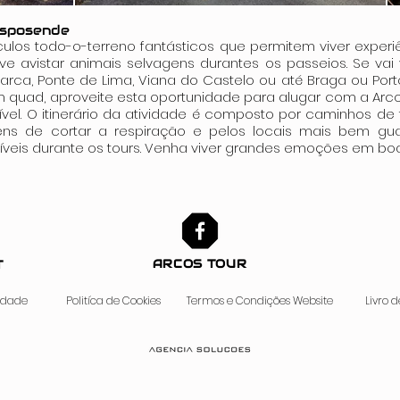
Esposende
ulos todo-o-terreno fantásticos que permitem viver experiê
ive avistar animais selvagens durantes os passeios. Se vai
arca, Ponte de Lima, Viana do Castelo ou até Braga ou Port
um quad, aproveite esta oportunidade para alugar com a Arco
vel. O itinerário da atividade é composto por caminhos de t
ens de cortar a respiração e pelos locais mais bem gu
ríveis durante os tours. Venha viver grandes emoções em b
ARCOS TOUR
T
cidade
Politíca de Cookies
Termos e Condições Website
Livro 