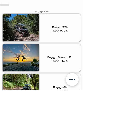
Atividades:
Buggy • 3.5h
Desde
239
€
Buggy • Sunset • 2h
Desde
159
€
Buggy • 2h
Desde
129
€