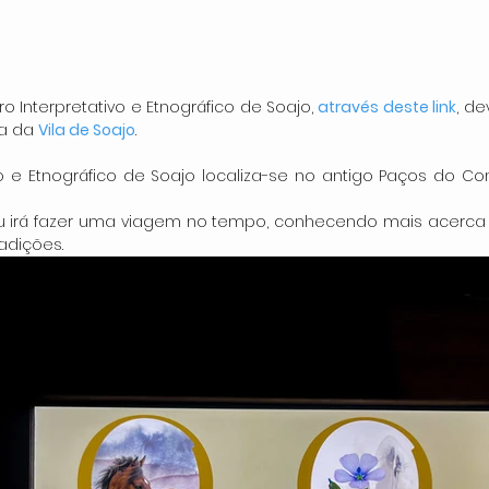
ro Interpretativo e Etnográfico de Soajo, 
através deste link
, de
a da 
Vila de Soajo
.
vo e Etnográfico de Soajo localiza-se no antigo Paços do C
irá fazer uma viagem no tempo, conhecendo mais acerca do
adições.