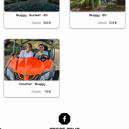
Buggy • Sunset • 2h
Buggy • 2h
Desde
159
€
Desde
129
€
Voucher • Buggy
Desde
79
€