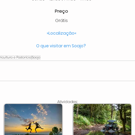
Preço
Grátis
»Localização«
O que visitar em Soajo?
ricultura e Pastorícia
Soajo
Atividades: