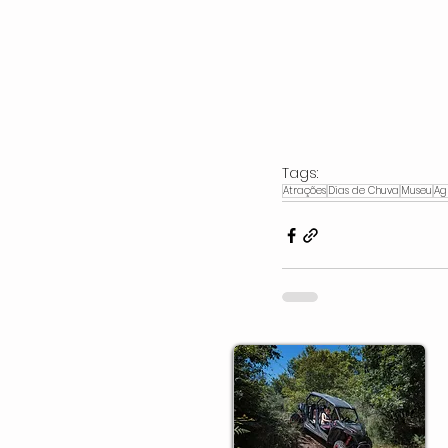
Tags:
Atrações
Dias de Chuva
Museu
Ag