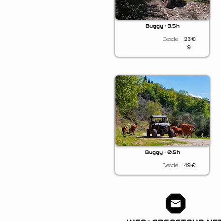
Buggy • 3.5h
Desde
23
€
9
Buggy • 0.5h
Desde
49
€