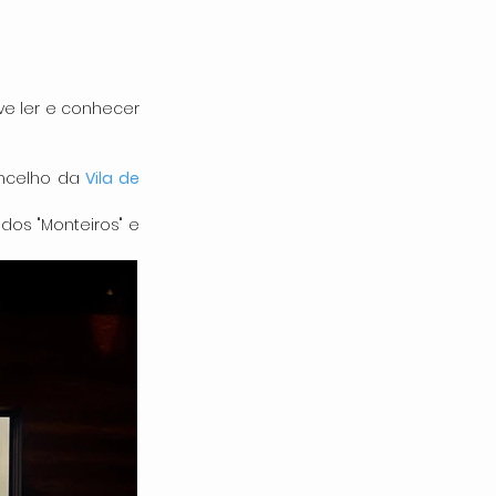
ve ler e conhecer 
oncelho da 
Vila de 
s "Monteiros" e 